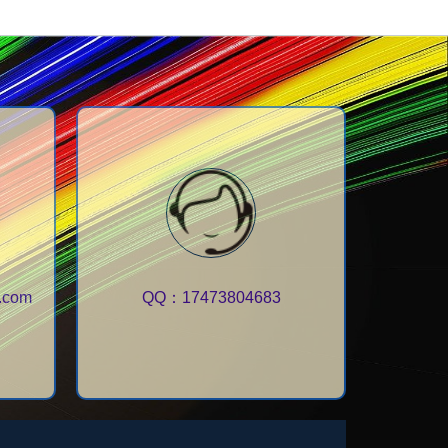
.com
QQ：17473804683