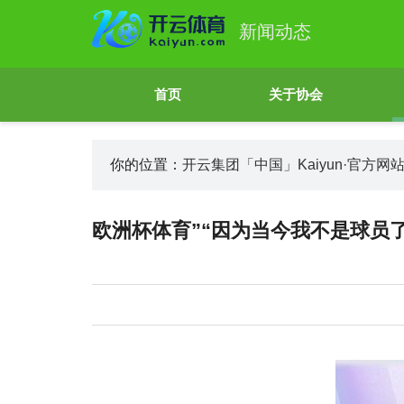
新闻动态
首页
关于协会
你的位置：
开云集团「中国」Kaiyun·官方网
欧洲杯体育”“因为当今我不是球员了-