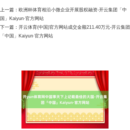
上一篇：
欧洲杯体育相沿小微企业开展股权融资-开云集团「中
国」Kaiyun·官方网站
下一篇：
开云体育(中国)官方网站成交金额211.40万元-开云集团
「中国」Kaiyun·官方网站