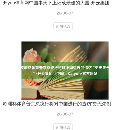
开yun体育网中国事天下上记载最佳的大国-开云集团「中国」Kaiyun·官方网站
26-08-07
新闻动态
欧洲杯体育普京总统行将对中国进行的造访“史无先例”-开云集团「中国」Kaiyun·官方网站
26-08-07
新闻动态