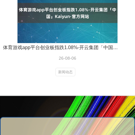
体育游戏app平台创业板指跌1.08%-开云集团「中国」Kaiyun·官方网站
26-08-06
新闻动态