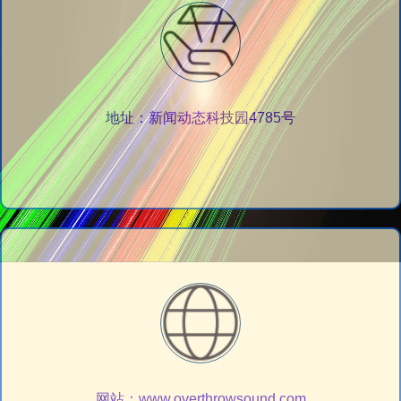
地址：新闻动态科技园4785号
网站：www.overthrowsound.com